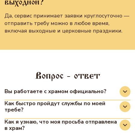
выходной?
Да, сервис принимает заявки круглосуточно —
отправить требу можно в любое время,
включая выходные и церковные праздники.
Вопрос - ответ
Вы работаете с храмом официально?
Да, мы сотрудничаем с храмами на
Как быстро пройдут службы по моей
требе?
официальной основе. Передача записок,
молитвенных прошений осуществляется в
В разных храмах существует разное
Как я узнаю, что моя просьба отправлена
рамках заключённых соглашений с
в храм?
расписание богослужений. Если ваш заказ был
настоятелями храмов, участвующих в проекте.