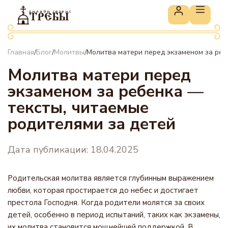
онлайн сервис
ТРЕБЫ
Главная
Блог
Молитвы
Молитва матери перед экзаменом за реб
/
/
/
Молитва матери перед
экзаменом за ребенка —
тексты, читаемые
родителями за детей
Дата публикации: 18.04.2025
Родительская молитва является глубинным выражением
любви, которая простирается до небес и достигает
престола Господня. Когда родители молятся за своих
детей, особенно в период испытаний, таких как экзамены,
их молитва становится мощнейшей поддержкой. В