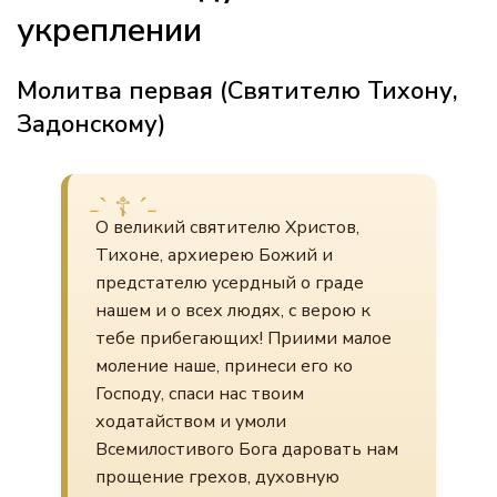
укреплении
Молитва первая (Святителю Тихону,
Задонскому)
О великий святителю Христов,
Тихоне, архиерею Божий и
предстателю усердный о граде
нашем и о всех людях, с верою к
тебе прибегающих! Приими малое
моление наше, принеси его ко
Господу, спаси нас твоим
ходатайством и умоли
Всемилостивого Бога даровать нам
прощение грехов, духовную