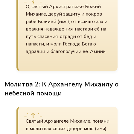
О, святый Архистратиже Божий
Михаиле, даруй защиту и покров
рабe Божиeй (имя), от всякаго зла и
вражия наваждения, настави её на
путь спасения, огради от бед и
напасти, и моли Господа Бога о
здравии и благополучии её. Аминь.
Молитва 2: К Архангелу Михаилу о
небесной помощи
Святый Архангеле Михаиле, помяни
в молитвах своих дщерь мою (имя),