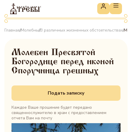
онлайн сервис
ТРЕБЫ
Главная
Молебны
В различных жизненных обстоятельствах
Мол
/
/
/
Молебен Пресвятой
Богородице перед иконой
«Споручница грешных»
Подать записку
Каждое Ваше прошение будет передано
священнослужителю в храм с предоставлением
отчета Вам на почту