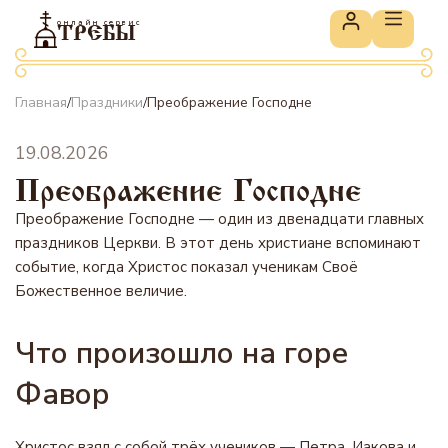
онлайн сервис
ТРЕБЫ
Главная
Праздники
Преображение Господне
/
/
19.08.2026
Преображение Господне
Преображение Господне — один из двенадцати главных
праздников Церкви. В этот день христиане вспоминают
событие, когда Христос показал ученикам Своё
Божественное величие.
Что произошло на горе
Фавор
Христос взял с собой трёх учеников — Петра, Иакова и